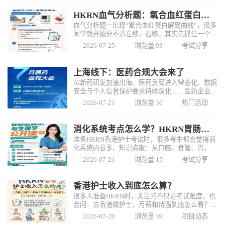
置了学习激
HKRN血气分析题：氧合血红蛋白解离曲线右移
血气分析题一出现“氧合血红蛋白解离曲线”，很多
同学就开始分不清左移、右移。其实先抓住一个核
心：右移代表血红蛋白更愿意把氧气释放给组织
2026-07-25
浏览量 93
考试分享
\n\n这题问：哪种变化会使曲线向右移动？\n\n正
确答案：D、PC
上海线下：医药合规大会来了
AI新药研发加速出海、医药反腐进入常态化、数据
安全与个人信息保护要求持续深化……医药企业的
合规管理，正在从“出现问题再处理”转向覆盖研
2026-07-21
浏览量 36
热门活动
发、生产、营销及患者服务的全流程治理。\n\n7
月23日，ACFE
消化系统考点怎么学？HKRN胃肠道生理公开课
准备HKRN香港护士考试时，很多考生都会觉得消
化系统内容多、知识点散：从口腔、食管、胃、小
肠到大肠，还涉及肝脏、胆囊、胰腺等多个器官，
2026-07-21
浏览量 15
考试分享
不仅要记解剖位置和生理功能，还要掌握消化、吸
收、分泌及胃肠道运动之
香港护士收入到底怎么算？
很多人准备HKRN时，关注的不只是考试难度，也
会问：去香港做护士，月薪和待遇到底怎么看？
\n\n按图表整理，香港注册护士(RN)的基础月薪会
2026-07-20
浏览量 39
项目动态
随着工作年期及HGPS薪级逐步上调。起步阶段约