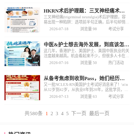
为HK$35,
HKRN术后护理题：三叉神经痛术后护理！
三叉神经痛(trigeminal neuralgia)术后护理题，容
易出现一种陷阱：选项前半句正确，后半句却悄悄
埋错⚠️\n\n这题问的是：哪一项护理措施不恰当？
2026-07-18
浏览量 98
考试分享
\n\n✅答案：C、指导患者用健侧咀嚼
中医&护士想去海外发展，到底该怎么走？
这几年，香港护士、美国护士、美国中医执业的关
注度越来越高。机会看起来不少，但很多人卡在了
同一个问题：\n\n我的学历和专业背景符合要求
2026-07-16
浏览量 50
热门活动
吗⁉\n香港护士和美国护士，哪条路线更适合我⁉
\n想在美国从事中医
从备考焦虑到收到Pass，她们经历了什么？
又一批NCLEX-RN美国护士考试好消息来了！\n\n
从32岁到42岁，从执业8年到20年，这批学员，很
多都是一边工作、一边兼顾生活，再利用碎片时间
2026-07-13
浏览量 63
考试分享
完成备考。\n\n不少护士刚开始都会担心：工作这
么多
共580条
1
2
3
4
5
下一页
最后一页