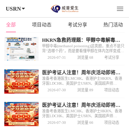
USRN
全部
项目动态
考试分享
热门活动
HKRN急救药理题：甲醇中毒解毒剂解题思路！
甲醇中毒(methanol poisoning)这类题，重点不是只
背“选哪个药”，而是要看懂甲醇在体内怎样变成更
有毒的代谢物☠️\n\n这道题在现有选项中，正确答
2026-07-31
浏览量 68
考试分享
案是：A、乙醇(Ethanol)。\n
医护考证人注意！周年庆活动即将收官！
准备考香港医生LMCHK、香港护士HKRN、香港
牙医LDCHK、美国护士USRN、美国超声师
ARDMS的医护朋友们，这个周年庆活动可以重点
2026-07-30
浏览量 89
项目动态
看看\n\n‍♀️这次活动面向活动期内报名的新学员设
置了学习激
医护考证人注意！周年庆活动即将收官！
准备考香港医生LMCHK、香港护士HKRN、香港
牙医LDCHK、美国护士USRN、美国超声师
ARDMS的医护朋友们，这个周年庆活动可以重点
2026-07-30
浏览量 66
项目动态
看看\n\n‍♀️这次活动面向活动期内报名的新学员设