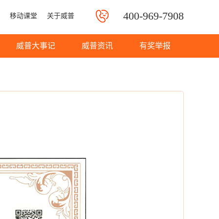
400-969-7908
移动课堂
关于威普
威普大事记
威普资讯
有奖举报